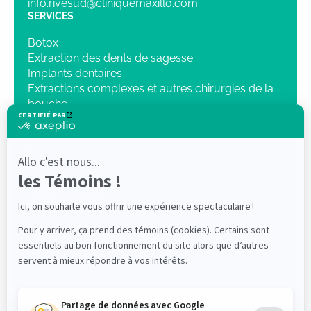
info.rivesud@cliniquemaxillo.com
SERVICES
Botox
Extraction des dents de sagesse
Implants dentaires
Extractions complexes et autres chirurgies de la
bouche
Sédation intraveineuse
Chirurgie orthognatique
Pathologie
Traumatologie
Radiologie 3D
NOTRE CLINIQUE
Dr Mathieu Lenis, DMD, FRCD(C)
Dr Elliot Saleh DMD, FRCDC ABOMS
PROFESSIONNELS
Références
Login « Intranet/Zone partenaire »
PATIENTS