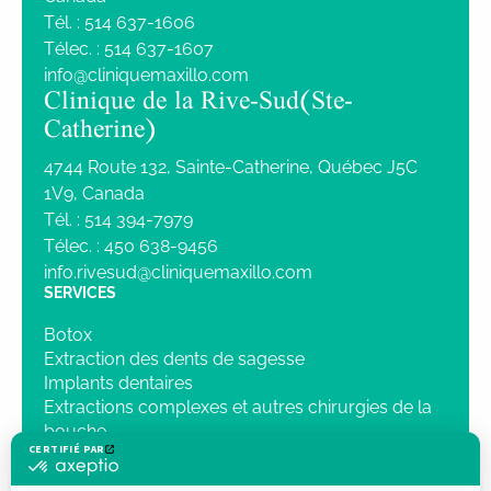
Tél. :
514 637-1606
Télec. :
514 637-1607
info@cliniquemaxillo.com
Clinique de la Rive-Sud (Ste-
Catherine)
4744 Route 132, Sainte-Catherine, Québec J5C
1V9, Canada
Tél. :
514 394-7979
Télec. :
450 638-9456
info.rivesud@cliniquemaxillo.com
SERVICES
Botox
Extraction des dents de sagesse
Implants dentaires
Extractions complexes et autres chirurgies de la
bouche
Sédation intraveineuse
Chirurgie orthognatique