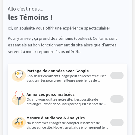
Pathologie
Traumatologie
Radiologie 3D
NOTRE CLINIQUE
Dr Mathieu Lenis, DMD, FRCD(C)
Dr Elliot Saleh DMD, FRCDC ABOMS
PROFESSIONNELS
Références
Login « Intranet/Zone partenaire »
PATIENTS
Instructions postopératoires
Instructions préopératoires
Questionnaire médical
NOUS SUIVRE