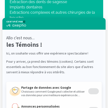
Extraction des dents de sagesse
Implants dentaires
Extractions complexes et autres chirurgies de la
bouche
Sédation intraveineuse
Chirurgie orthognatique
Pathologie
Traumatologie
Radiologie 3D
NOTRE CLINIQUE
Dr Mathieu Lenis, DMD, FRCD(C)
Dr Elliot Saleh DMD, FRCDC ABOMS
PROFESSIONNELS
Références
Login « Intranet/Zone partenaire »
PATIENTS
Instructions postopératoires
Instructions préopératoires
Questionnaire médical