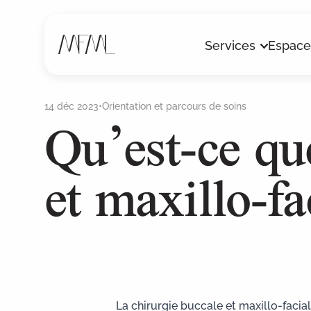
Services
Espace
Qu’est-ce qu
14 déc 2023
•
Orientation et parcours de soins
et maxillo-fa
Implants dentaires
Pathologie
Radiologie 3D
La chirurgie buccale et maxillo-facia