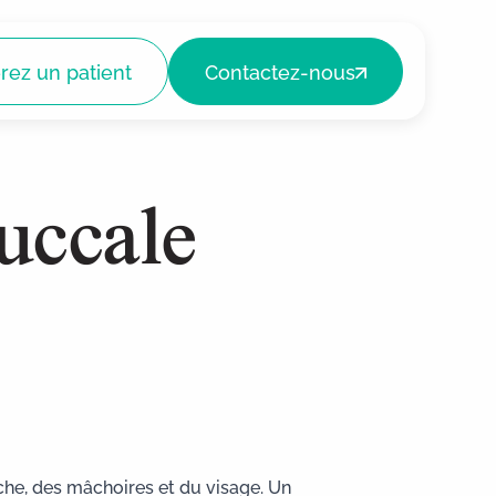
rez un patient
Contactez-nous
uccale
Extractions complexes
Chirurgie orthognatique
uche, des mâchoires et du visage. Un