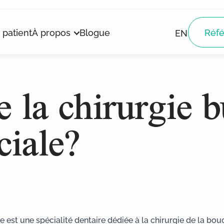
 patient
À propos
Blogue
Réfé
EN
e la chirurgie b
ciale?
Dents de sagesse
Sédation intraveineuse
Botox
le est une spécialité dentaire dédiée à la chirurgie de la bo