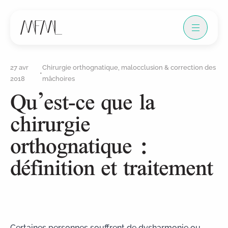
27 avr
Chirurgie orthognatique, malocclusion & correction des
•
2018
mâchoires
Qu’est-ce que la
chirurgie
orthognatique :
définition et traitement
Certaines personnes souffrent de dysharmonie ou