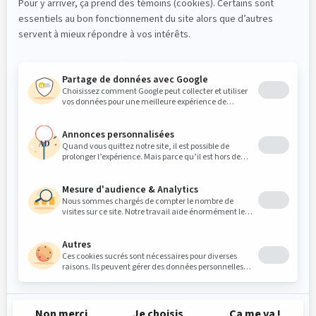
Dr Elliot Saleh DMD, FRCDC ABOMS
PROFESSIONNELS
Références
Login « Intranet/Zone partenaire »
PATIENTS
Instructions postopératoires
Instructions préopératoires
Questionnaire médical
NOUS SUIVRE
© 2026 Clinique Maxillo-Faciale MFML. Tous droits
réservés.
Politique de confidentialité
Conception web
TREIZE