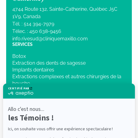
4744 Route 132, Sainte-Catherine, Québec J5C
1V9, Canada
Tél. :
514 394-7979
Télec. :
450 638-9456
info.rivesud@cliniquemaxillo.com
SERVICES
Botox
Extraction des dents de sagesse
Implants dentaires
Extractions complexes et autres chirurgies de la
bouche
Sédation intraveineuse
Chirurgie orthognatique
Pathologie
Traumatologie
Radiologie 3D
NOTRE CLINIQUE
Dr Mathieu Lenis, DMD, FRCD(C)