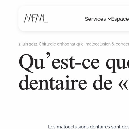
Services
Espace
Qu’est-ce qu
2 juin 2021
•
Chirurgie orthognatique, malocclusion & correc
dentaire de «
Implants dentaires
Pathologie
Radiologie 3D
Les malocclusions dentaires sont des 