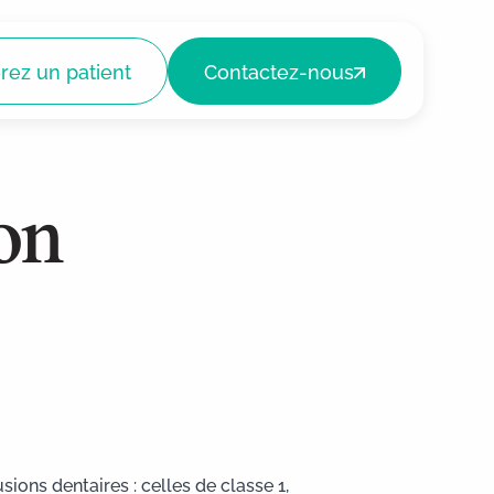
rez un patient
Contactez-nous
on
Extractions complexes
Chirurgie orthognatique
ions dentaires : celles de classe 1,