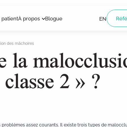
 patient
À propos
Blogue
Réfé
EN
e la malocclusi
tion des mâchoires
 classe 2 » ?
Dents de sagesse
Sédation intraveineuse
Botox
problèmes assez courants. Il existe trois types de malocclus