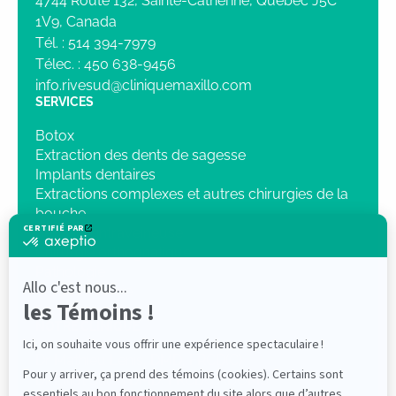
1V9, Canada
Tél. :
514 394-7979
Télec. :
450 638-9456
info.rivesud@cliniquemaxillo.com
SERVICES
Botox
Extraction des dents de sagesse
Implants dentaires
Extractions complexes et autres chirurgies de la
bouche
Sédation intraveineuse
Chirurgie orthognatique
Pathologie
Traumatologie
Radiologie 3D
NOTRE CLINIQUE
Dr Mathieu Lenis, DMD, FRCD(C)
Dr Elliot Saleh DMD, FRCDC ABOMS
PROFESSIONNELS