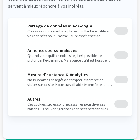
Références
Login « Intranet/Zone partenaire »
PATIENTS
Instructions postopératoires
Instructions préopératoires
Questionnaire médical
NOUS SUIVRE
© 2026 Clinique Maxillo-Faciale MFML. Tous droits
réservés.
Politique de confidentialité
Conception web
TREIZE