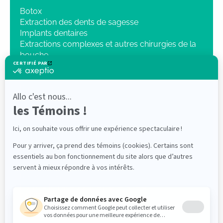
Botox
Extraction des dents de sagesse
Implants dentaires
Extractions complexes et autres chirurgies de la
bouche
Sédation intraveineuse
Chirurgie orthognatique
Pathologie
Traumatologie
Radiologie 3D
NOTRE CLINIQUE
Dr Mathieu Lenis, DMD, FRCD(C)
Dr Elliot Saleh DMD, FRCDC ABOMS
PROFESSIONNELS
Références
Login « Intranet/Zone partenaire »
PATIENTS
Instructions postopératoires