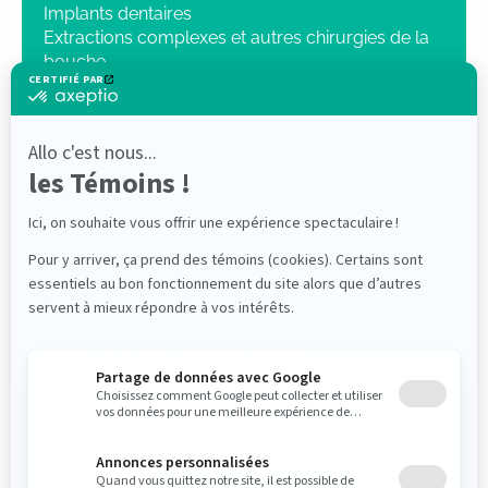
Implants dentaires
Extractions complexes et autres chirurgies de la
bouche
Sédation intraveineuse
Chirurgie orthognatique
Pathologie
Traumatologie
Radiologie 3D
NOTRE CLINIQUE
Dr Mathieu Lenis, DMD, FRCD(C)
Dr Elliot Saleh DMD, FRCDC ABOMS
PROFESSIONNELS
Références
Login « Intranet/Zone partenaire »
PATIENTS
Instructions postopératoires
Instructions préopératoires
Questionnaire médical
NOUS SUIVRE